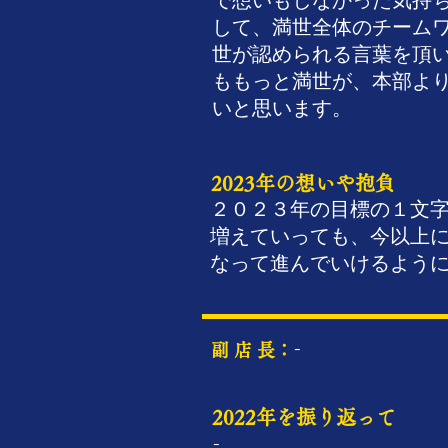
で想いもしなかった気持
して、満世全体のチーム
世が認められる言葉を頂
ももっと満世が、本部よ
いと思います。
2023年の想いや抱負
２０２３年の目標の１文字
増えていっても、今以上
なって進んでいけるよう
-
​副 店 長：
2022年を振り返って
-