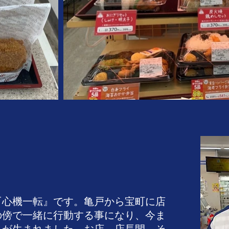
『心機一転』です。亀戸から宝町に店
の傍で一緒に行動する事になり、今ま