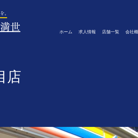
を。
満世
ホーム
求人情報
店舗一覧
会社
目店
1