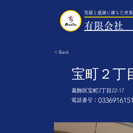
笑顔と感謝に満ちた世界
有限会社 
< Back
宝町２丁
葛飾区宝町2丁目22-17
033691615
​電話番号：