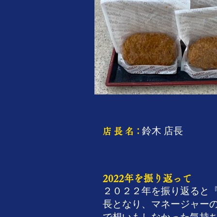
鈴木 店長
​店 長 名：
2022年を振り返って
２０２２年を振り返ると
長となり、マネージャー