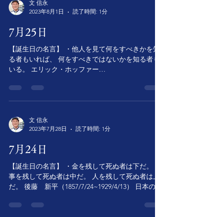
イギリス
文 信永
2023年8月1日
読了時間: 1分
の劇作家、ノーベル文学賞 【命日の名言】 運命
は偶然ではない。 選択だ。 待ち望むものでは
7月25日
なく、自分から進んで作っていくものである。
ウィリアム・ジェニッグ
【誕生日の名言】 ・他人を見て何をすべきかを知
ス・ブライアン（1860,3,19~1925,7,26）
る者もいれば、 何をすべきではないかを知る者も
いる。 エリック・ホッファー
アメリカの政治家、演説家 【今日の歴
（1902/7/25~1983/5/20） アメリカの哲学者 【命日
史】 ・西アフリカのリベリア共和国独立を宣言
の名言】 ・人生の幸せは、ささいなことの積み重
（1847年） ・ポツダム宣言、日本無条件降伏宣
ねで出来ている。...
グス・言（1945年） ・エジプトのナセル大統
領、スエズ運河の国有化宣言（1956年） 【今日は
文 信永
何の日】 ・日光の日 【今日の日記】
2023年7月28日
読了時間: 1分
7月24日
【誕生日の名言】 ・金を残して死ぬ者は下だ。 仕
事を残して死ぬ者は中だ。 人を残して死ぬ者は上
だ。 後藤 新平（1857/7/24~1929/4/13） 日本の政
治家 【命日の名言】 ・人生を幸福にするために
は、 日常のささいなことを愛さなければならな