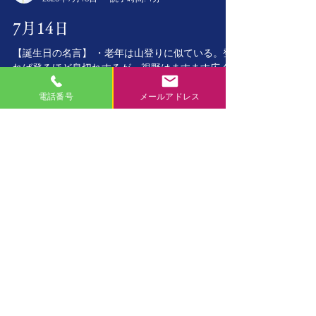
7月14日
【誕生日の名言】 ・老年は山登りに似ている。登
れば登るほど息切れするが、視野はますます広く
なる。 イングマール・ベルインマン（1918/7/14～
電話番号
メールアドレス
2007/730） スウェーデンの映画監督 【命日の名
言】 ・評論家はいらないのです。...
文 信永
2023年7月16日
読了時間: 1分
7月13日
【誕生日の名言】 ・正直に話すこと、たとえ難し
くても。 アルミ・ラティア
（1912/7/13~1979/10/3） アイランドの実業家 【命
日の名言】 ・人口の量と質が決まれば、それを使
ってどのような経済を営めるかを 考えることがで
きる。重要なのは経済学ではなく、教育学であ...