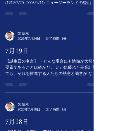
(1919/7/20~2008/1/11) ニュージーランドの登山家
【命日の名言】 ・潔癖な人は、幸福になることは
出来ない。 鶴見 俊輔（1922/6/25~2015/7/20）...
文 信永
2023年7月24日
読了時間: 1分
7月19日
【誕生日の名言】 ・どんな場合にも情熱が大切な
要素であることは確かだ。 いかに優れた事業計画
でも、それを推進する人たちの熱意と誠意が なけ
れば成果を上げることは出来ない。 ハワード・シ
ュルツ（1953/7/19~ ） アメリカの実業家
【命日の名言】...
文 信永
2023年7月18日
読了時間: 1分
7月18日