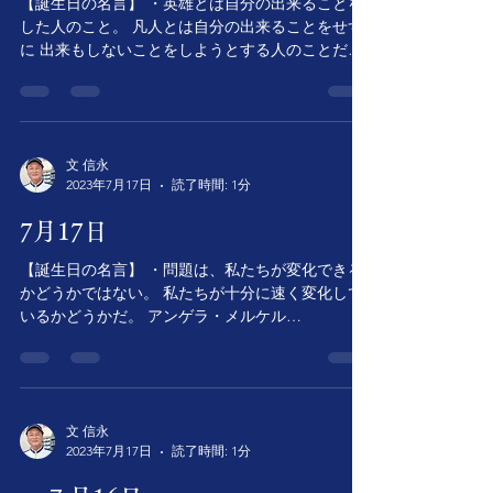
【誕生日の名言】 ・英雄とは自分の出来ることを
した人のこと。 凡人とは自分の出来ることをせず
に 出来もしないことをしようとする人のことだ。
リチャード・ブランソン（1950/7/18~ ） イ
ギリスの実業家 【命日の名言】...
文 信永
2023年7月17日
読了時間: 1分
7月17日
【誕生日の名言】 ・問題は、私たちが変化できる
かどうかではない。 私たちが十分に速く変化して
いるかどうかだ。 アンゲラ・メルケル
（1954/7/17~ ） ドイツの女性首相 【命日
の名言】 ・人間は仕事がないと、健康を損なうば
かりでなく精神的にも退廃する。...
文 信永
2023年7月17日
読了時間: 1分