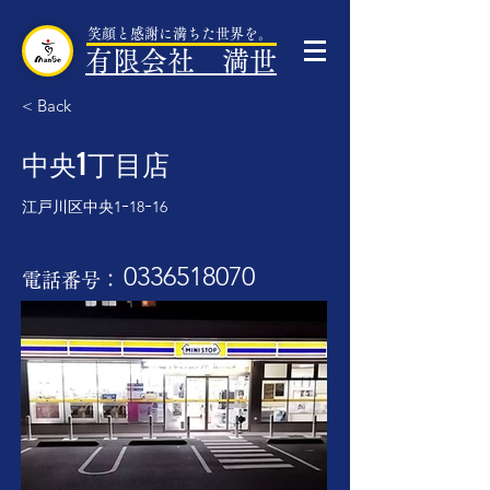
笑顔と感謝に満ちた世界を。
有限会社 満世
< Back
中央1丁目店
江戸川区中央1ｰ18ｰ16
0336518070
​電話番号：