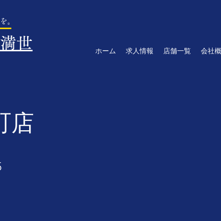
を。
満世
ホーム
求人情報
店舗一覧
会社
町店
5