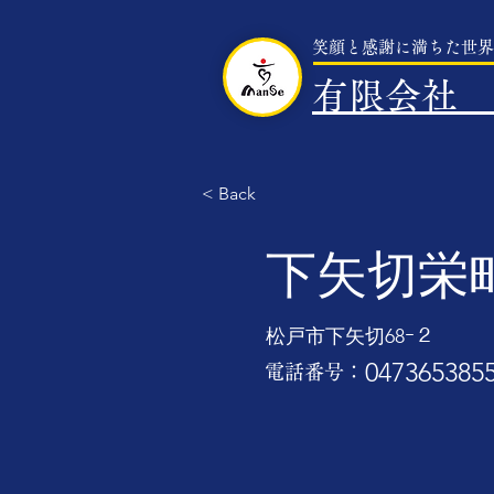
笑顔と感謝に満ちた世界
有限会社 
< Back
下矢切栄
松戸市下矢切68ｰ２
047365385
​電話番号：