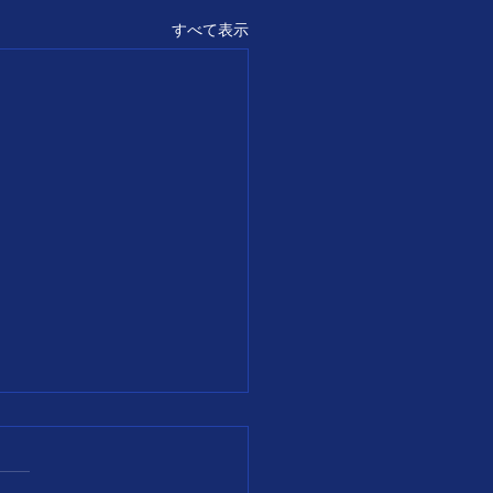
すべて表示
6日
生日の名言】 人は常に、