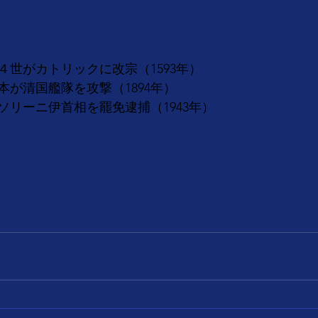
４世がカトリックに改宗（1593年）
が清国艦隊を攻撃（1894年）
ソリーニ伊首相を罷免逮捕（1943年）