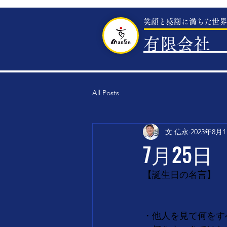
笑顔と感謝に満ちた世界
有限会社 
All Posts
文 信永
2023年8月
7月25日
【誕生日の名言】　
・他人を見て何をす