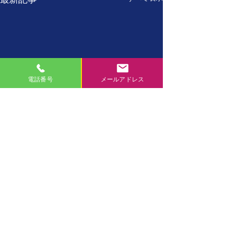
電話番号
メールアドレス
7月27日
7月26日
【誕生日の名言】 たった
【誕生日の名言】
コメント
一人しかない自分を、 た
に、現在の自分が
った一度しかない一生を、
自分の置かれた環