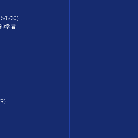
8/30）
神学者
/9）