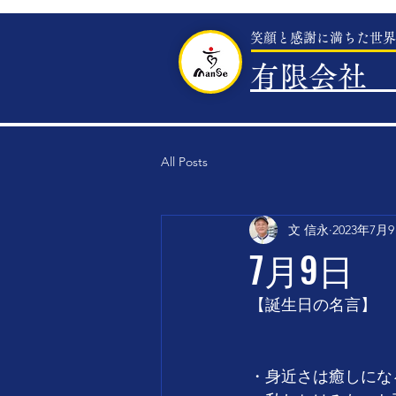
笑顔と感謝に満ちた世界
有限会社 
All Posts
文 信永
2023年7月
7月9日
【誕生日の名言】　
・身近さは癒しにな