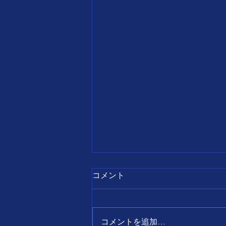
7月28日
コメント
【誕生日の名言】 すべて
の出来事は、 前向きに考え
ればチャンスとなり、 後ろ
コメントを追加…