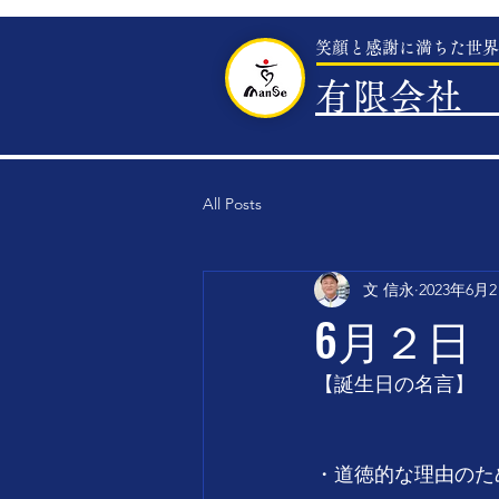
笑顔と感謝に満ちた世界
有限会社 
All Posts
文 信永
2023年6月
6月２日
【誕生日の名言】
・道徳的な理由のた