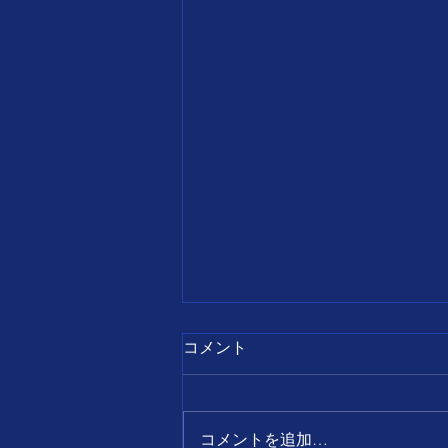
7月28日
コメント
【誕生日の名言】 すべて
の出来事は、 前向きに考え
ればチャンスとなり、 後ろ
コメントを追加…