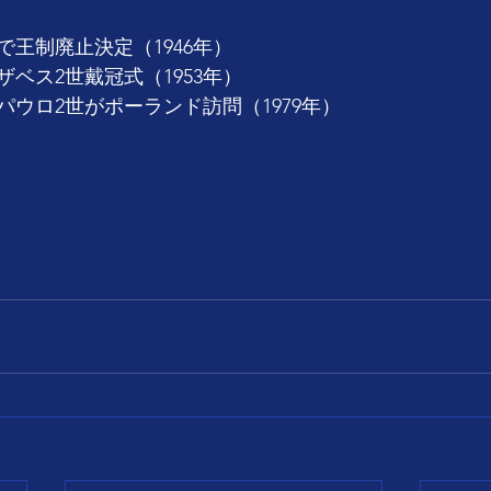
王制廃止決定（1946年）
ベス2世戴冠式（1953年）
ウロ2世がポーランド訪問（1979年）