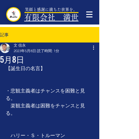
笑顔と感謝に満ちた世界を。
有限会社 満世
記事
文 信永
2023年5月8日
読了時間: 1分
5月8日
【誕生日の名言】
・悲観主義者はチャンスを困難と見
る。
　楽観主義者は困難をチャンスと見
る。
　ハリー・Ｓ・トルーマン