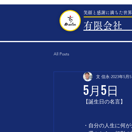
笑顔と感謝に満ちた世界
有限会社 
All Posts
文 信永
2023年5月
5月5日
【誕生日の名言】
・自分の人生に何が