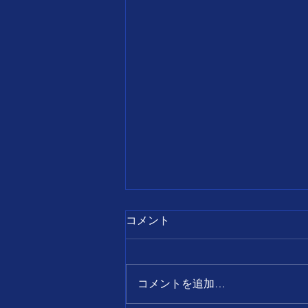
7月28日
コメント
【誕生日の名言】 すべて
の出来事は、 前向きに考え
ればチャンスとなり、 後ろ
コメントを追加…
向きに考えればピンチとなる。