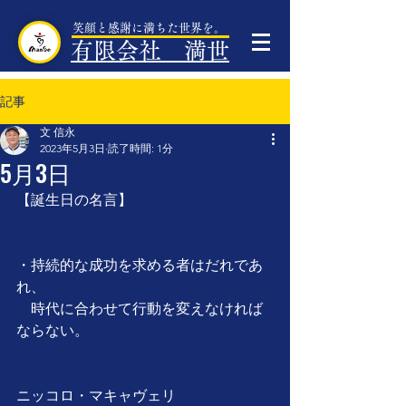
笑顔と感謝に満ちた世界を。
有限会社 満世
記事
文 信永
2023年5月3日
読了時間: 1分
5月3日
【誕生日の名言】
・持続的な成功を求める者はだれであ
れ、
　時代に合わせて行動を変えなければ
ならない。
ニッコロ・マキャヴェリ