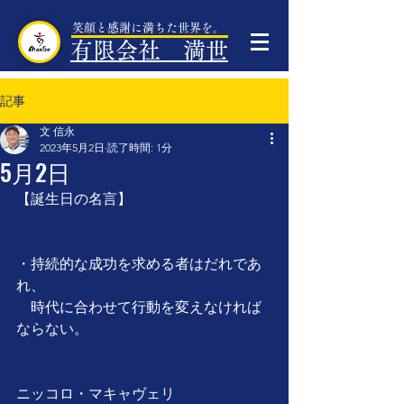
笑顔と感謝に満ちた世界を。
有限会社 満世
記事
文 信永
2023年5月2日
読了時間: 1分
5月2日
【誕生日の名言】
・持続的な成功を求める者はだれであ
れ、
　時代に合わせて行動を変えなければ
ならない。
ニッコロ・マキャヴェリ