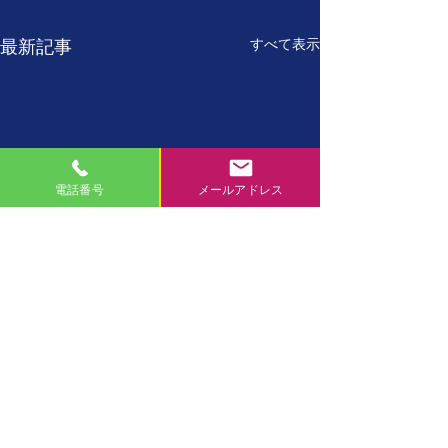
すべて表示
最新記事
電話番号
メールアドレス
7月27日
7月26日
【誕生日の名言】 たった
【誕生日の名言】