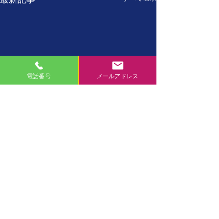
電話番号
メールアドレス
7月27日
7月26日
【誕生日の名言】 たった
【誕生日の名言】
コメント
一人しかない自分を、 た
に、現在の自分が
った一度しかない一生を、
自分の置かれた環