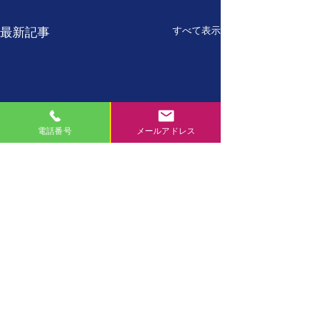
すべて表示
最新記事
電話番号
メールアドレス
7月27日
7月26日
【誕生日の名言】 たった
【誕生日の名言】