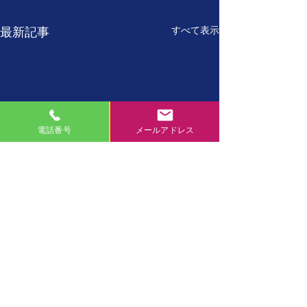
すべて表示
最新記事
電話番号
メールアドレス
7月27日
7月26日
【誕生日の名言】 たった
【誕生日の名言】