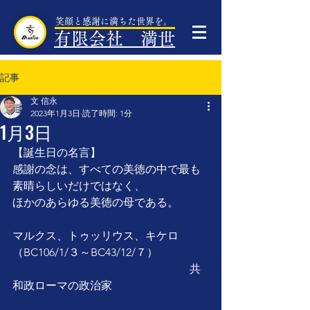
笑顔と感謝に満ちた世界を。
有限会社 満世
記事
文 信永
2023年1月3日
読了時間: 1分
1月3日
【誕生日の名言】
感謝の念は、すべての美徳の中で最も
素晴らしいだけではなく、
ほかのあらゆる美徳の母である。
マルクス、トゥッリウス、キケロ
（BC106/1/３～BC43/12/７）
　　　　　　　　　　　　　　　　共
和政ローマの政治家