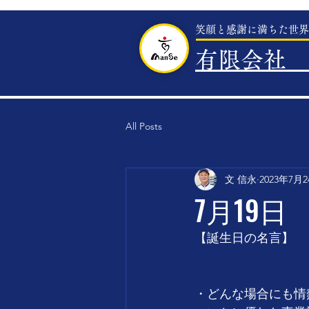
笑顔と感謝に満ちた世界
有限会社 
All Posts
文 信永
2023年7月
7月19日
【誕生日の名言】　
・どんな場合にも情