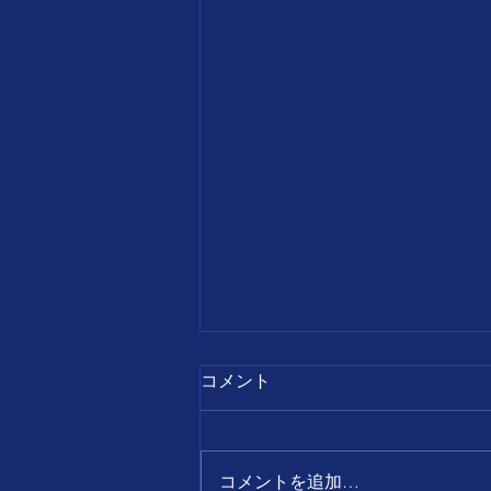
7月28日
コメント
【誕生日の名言】 すべて
の出来事は、 前向きに考え
ればチャンスとなり、 後ろ
コメントを追加…