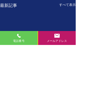
すべて表示
最新記事
電話番号
メールアドレス
7月27日
7月26日
【誕生日の名言】 たった
【誕生日の名言】
コメント
一人しかない自分を、 た
に、現在の自分が