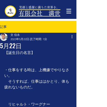
笑顔と感謝に満ちた世界を。
有限会社 満世
記事
文 信永
2023年5月22日
読了時間: 1分
5月22日
【誕生日の名言】
・仕事をする時は、上機嫌でやりなさ
い。
　そうすれば、仕事ははかとり、体も
疲れないものだ。
　リヒャルト・ワーグナー