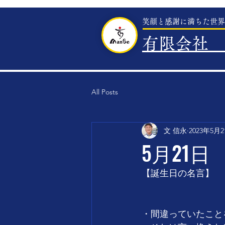
笑顔と感謝に満ちた世界
有限会社 
All Posts
文 信永
2023年5月
5月21日
【誕生日の名言】
・間違っていたこと