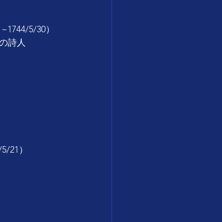
44/5/30）
の詩人
/21）