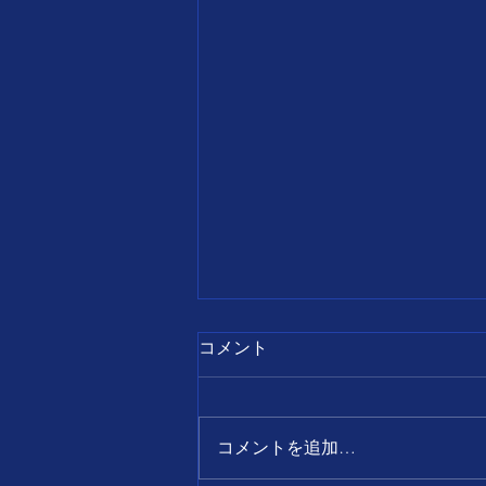
7月28日
コメント
【誕生日の名言】 すべて
の出来事は、 前向きに考え
ればチャンスとなり、 後ろ
コメントを追加…
向きに考えればピンチとなる。