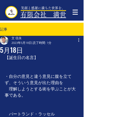
笑顔と感謝に満ちた世界を。
有限会社 満世
記事
文 信永
2023年5月18日
読了時間: 1分
5月18日
【誕生日の名言】
・自分の意見と違う意見に腹を立て
ず、そういう意見が出た理由を
　理解しようとする術を学ぶことが大
事である。
　バートランド・ラッセル