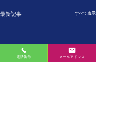
すべて表示
最新記事
電話番号
メールアドレス
7月27日
7月26日
【誕生日の名言】 たった
【誕生日の名言】