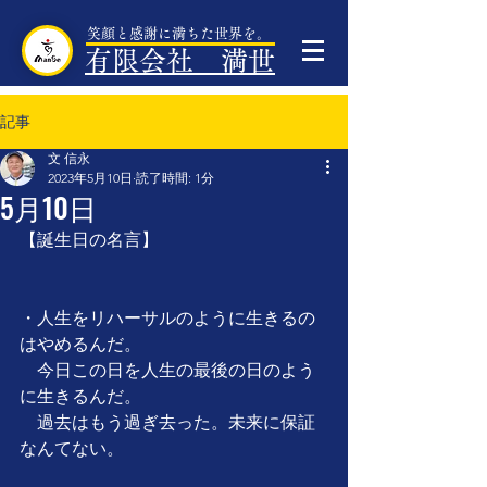
笑顔と感謝に満ちた世界を。
有限会社 満世
記事
文 信永
2023年5月10日
読了時間: 1分
5月10日
【誕生日の名言】
・人生をリハーサルのように生きるの
はやめるんだ。
　今日この日を人生の最後の日のよう
に生きるんだ。
　過去はもう過ぎ去った。未来に保証
なんてない。