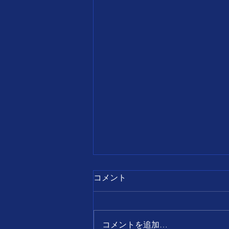
7月28日
コメント
【誕生日の名言】 すべて
の出来事は、 前向きに考え
ればチャンスとなり、 後ろ
コメントを追加…