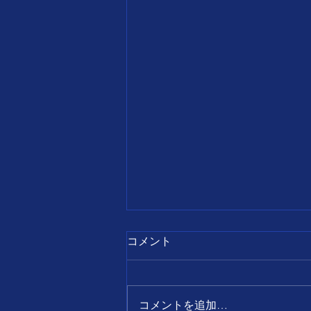
7月28日
コメント
【誕生日の名言】 すべて
の出来事は、 前向きに考え
ればチャンスとなり、 後ろ
コメントを追加…