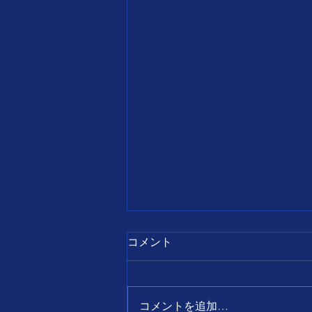
7月28日
コメント
【誕生日の名言】 すべて
の出来事は、 前向きに考え
ればチャンスとなり、 後ろ
コメントを追加…