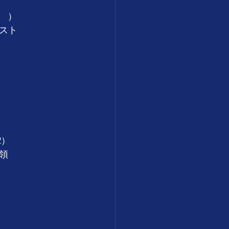
　　）
スト
2）
領