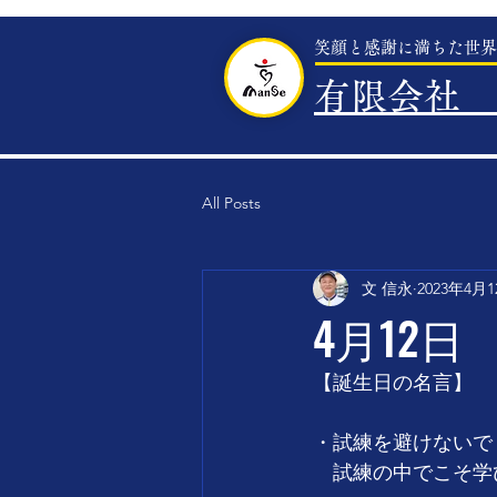
笑顔と感謝に満ちた世界
有限会社 
All Posts
文 信永
2023年4月
4月12日
【誕生日の名言】
・試練を避けないで
　試練の中でこそ学