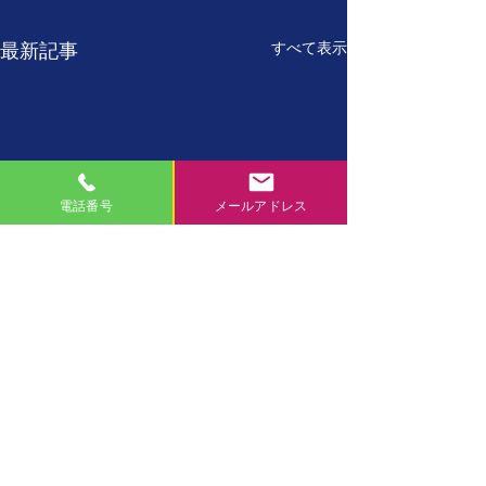
すべて表示
最新記事
電話番号
メールアドレス
7月27日
7月26日
【誕生日の名言】 たった
【誕生日の名言】