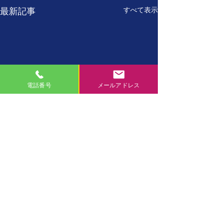
すべて表示
最新記事
電話番号
メールアドレス
7月27日
7月26日
【誕生日の名言】 たった
【誕生日の名言】
コメント
一人しかない自分を、 た
に、現在の自分が