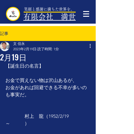
笑顔と感謝に満ちた世界を。
有限会社 満世
記事
文 信永
2023年2月19日
読了時間: 1分
2月19日
【誕生日の名言】
お金で買えない物は沢山あるが、
お金があれば回避できる不幸が多いの
も事実だ。
　　　　村上　龍（1952/2/19
～　　　）