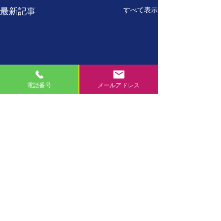
すべて表示
最新記事
電話番号
メールアドレス
7月27日
7月26日
【誕生日の名言】 たった
【誕生日の名言】
コメント
一人しかない自分を、 た
に、現在の自分が