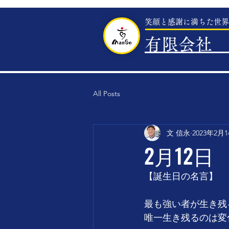
笑顔と感謝に満ちた世界
有限会社 
All Posts
文 信永
2023年2月
2月12日
【誕生日の名言】
最も強い者が生き残
唯一生き残るのは変