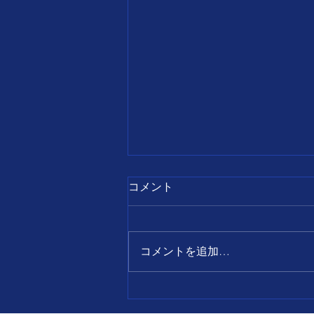
7月28日
コメント
【誕生日の名言】 すべて
の出来事は、 前向きに考え
ればチャンスとなり、 後ろ
コメントを追加…
向きに考えればピンチとなる。
問題が起きたことが問題では
なく、 どう考えたが本当の
問題である。 福島正