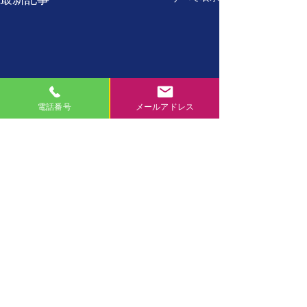
電話番号
メールアドレス
7月27日
7月26日
【誕生日の名言】 たった
【誕生日の名言】
コメント
一人しかない自分を、 た
に、現在の自分が
った一度しかない一生を、
自分の置かれた環