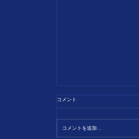
7月28日
コメント
【誕生日の名言】 すべて
の出来事は、 前向きに考え
ればチャンスとなり、 後ろ
コメントを追加…
向きに考えればピンチとなる。