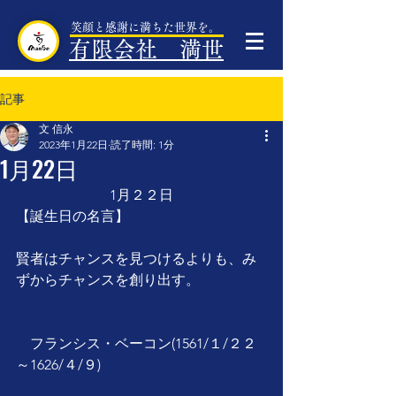
笑顔と感謝に満ちた世界を。
有限会社 満世
記事
文 信永
2023年1月22日
読了時間: 1分
1月22日
1月２２日
【誕生日の名言】
賢者はチャンスを見つけるよりも、み
ずからチャンスを創り出す。
　フランシス・ベーコン(1561/１/２２
～1626/４/９)