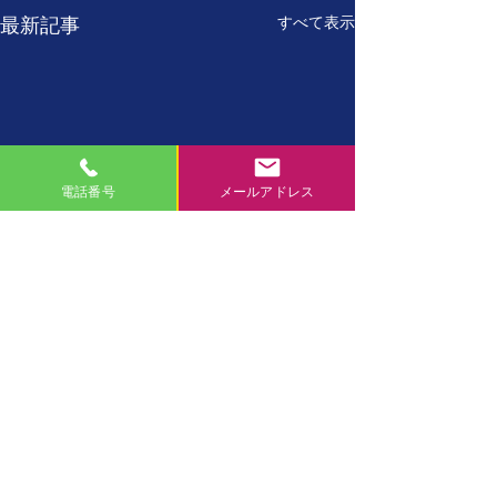
すべて表示
最新記事
電話番号
メールアドレス
7月27日
7月26日
【誕生日の名言】 たった
【誕生日の名言】
コメント
一人しかない自分を、 た
に、現在の自分が